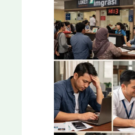
Banyak
Orang
Memilih
Biro
Jasa
Paspor
Daripada
Urus
Sendiri?