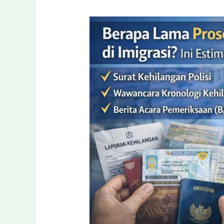
Berapa
Lama
Proses
Paspor
Hilang
di
Imigrasi?
Ini
Estimasi
Waktu
&
Solusinya