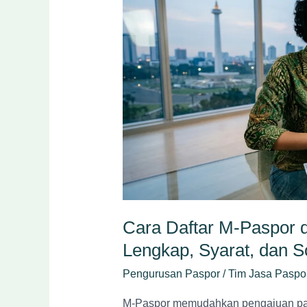
M-
Paspor
di
Jakarta
2026:
Panduan
Lengkap,
Syarat,
dan
Solusi
Jika
Gagal
Login
Cara Daftar M-Paspor d
Lengkap, Syarat, dan So
Pengurusan Paspor
/
Tim Jasa Paspo
M-Paspor memudahkan pengajuan paspo