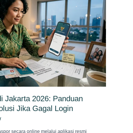
i Jakarta 2026: Panduan
lusi Jika Gagal Login
r
r secara online melalui aplikasi resmi